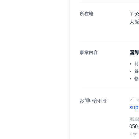
所在地
〒53
大阪
事業内容
国際
荷
貿
物
メー
お問い合わせ
sup
電話
050
※サ