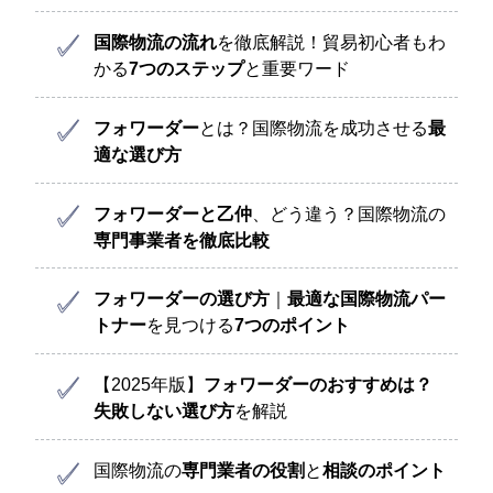
国際物流の流れ
を徹底解説！貿易初心者もわ
かる
7つのステップ
と重要ワード
フォワーダー
とは？国際物流を成功させる
最
適な選び方
フォワーダーと乙仲
、どう違う？国際物流の
専門事業者を徹底比較
フォワーダーの選び方
｜
最適な国際物流パー
トナー
を見つける
7つのポイント
【2025年版】
フォワーダーのおすすめは？
失敗しない選び方
を解説
国際物流の
専門業者の役割
と
相談のポイント