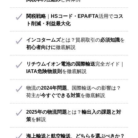
関税戦略
｜
HSコード・EPA/FTA
活用で
コス
ト削減・利益最大化
インコタームズ
とは？貿易取引の
必須知識
を
初心者向けに
徹底解説
リチウムイオン電池の国際輸送
完全ガイド｜
IATA危険物規則
を徹底解説
物流の
2024年問題
、国際輸送への影響は？
荷主が
今すぐできる対策
を徹底解説
2025年の物流問題
とは？
輸出入の課題と対
策
を解説
海上輸送と航空輸送
、
どちらを選ぶべきか？