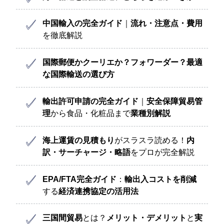
中国輸入の完全ガイド
｜
流れ・注意点・費用
を徹底解説
国際郵便かクーリエか？フォワーダー？
最適
な国際輸送の選び方
輸出許可申請の完全ガイド
｜
安全保障貿易管
理
から食品・化粧品まで
業種別解説
海上運賃の見積もり
がスラスラ読める！
内
訳・サーチャージ・略語
をプロが完全解説
EPA/FTA完全ガイド
：
輸出入コストを削減
する
経済連携協定の活用法
三国間貿易
とは？
メリット・デメリット
と
実