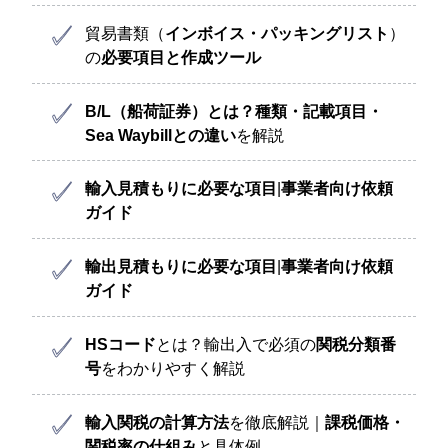
貿易書類（
インボイス・パッキングリスト
）
の
必要項目と作成ツール
B/L（船荷証券）とは？
種類・記載項目・
Sea Waybillとの違い
を解説
輸入見積もりに必要な項目
|
事業者向け依頼
ガイド
輸出見積もりに必要な項目
|
事業者向け依頼
ガイド
HSコード
とは？輸出入で必須の
関税分類番
号
をわかりやすく解説
輸入関税の計算方法
を徹底解説｜
課税価格・
関税率の仕組み
と具体例