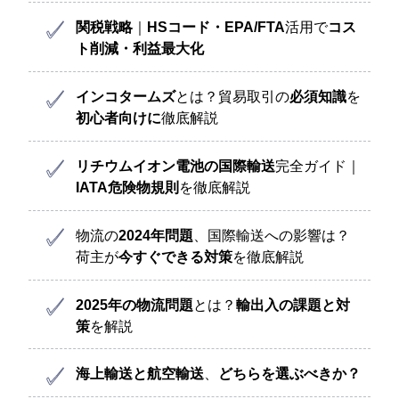
関税戦略
｜
HSコード・EPA/FTA
活用で
コス
ト削減・利益最大化
インコタームズ
とは？貿易取引の
必須知識
を
初心者向けに
徹底解説
リチウムイオン電池の国際輸送
完全ガイド｜
IATA危険物規則
を徹底解説
物流の
2024年問題
、国際輸送への影響は？
荷主が
今すぐできる対策
を徹底解説
2025年の物流問題
とは？
輸出入の課題と対
策
を解説
海上輸送と航空輸送
、
どちらを選ぶべきか？