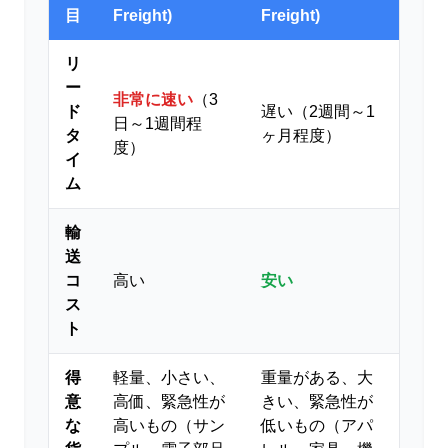
目
Freight)
Freight)
リ
ー
非常に速い
（3
ド
遅い（2週間～1
日～1週間程
タ
ヶ月程度）
度）
イ
ム
輸
送
コ
高い
安い
ス
ト
得
軽量、小さい、
重量がある、大
意
高価、緊急性が
きい、緊急性が
な
高いもの（サン
低いもの（アパ