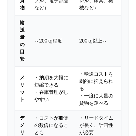
貨
プル、電子部品
レル、家具、機
物
など）
械など）
輸
送
量
～200kg程度
200kg以上～
の
目
安
・輸送コストを
メ
・納期を大幅に
劇的に抑えられ
リ
短縮できる
る
ッ
・在庫管理がし
・一度に大量の
ト
やすい
貨物を運べる
デ
・コストが船便
・リードタイム
メ
の数倍になるこ
が長く、計画性
リ
とも
が必要