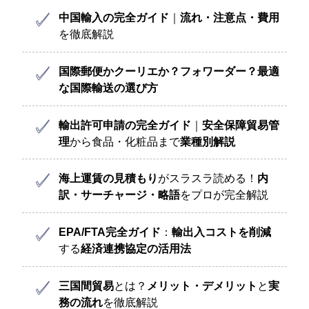
中国輸入の完全ガイド
｜
流れ・注意点・費用
を徹底解説
国際郵便かクーリエか？フォワーダー？
最適
な国際輸送の選び方
輸出許可申請の完全ガイド
｜
安全保障貿易管
理
から食品・化粧品まで
業種別解説
海上運賃の見積もり
がスラスラ読める！
内
訳・サーチャージ・略語
をプロが完全解説
EPA/FTA完全ガイド
：
輸出入コストを削減
する
経済連携協定の活用法
三国間貿易
とは？
メリット・デメリット
と
実
務の流れ
を徹底解説