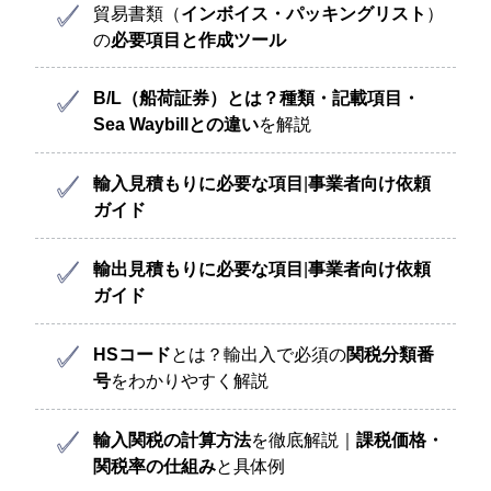
貿易書類（
インボイス・パッキングリスト
）
の
必要項目と作成ツール
B/L（船荷証券）とは？
種類・記載項目・
Sea Waybillとの違い
を解説
輸入見積もりに必要な項目
|
事業者向け依頼
ガイド
輸出見積もりに必要な項目
|
事業者向け依頼
ガイド
HSコード
とは？輸出入で必須の
関税分類番
号
をわかりやすく解説
輸入関税の計算方法
を徹底解説｜
課税価格・
関税率の仕組み
と具体例