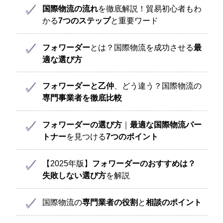
国際物流の流れ
を徹底解説！貿易初心者もわ
かる
7つのステップ
と重要ワード
フォワーダー
とは？国際物流を成功させる
最
適な選び方
フォワーダーと乙仲
、どう違う？国際物流の
専門事業者を徹底比較
フォワーダーの選び方
｜
最適な国際物流パー
トナー
を見つける
7つのポイント
【2025年版】
フォワーダーのおすすめは？
失敗しない選び方
を解説
国際物流の
専門業者の役割
と
相談のポイント